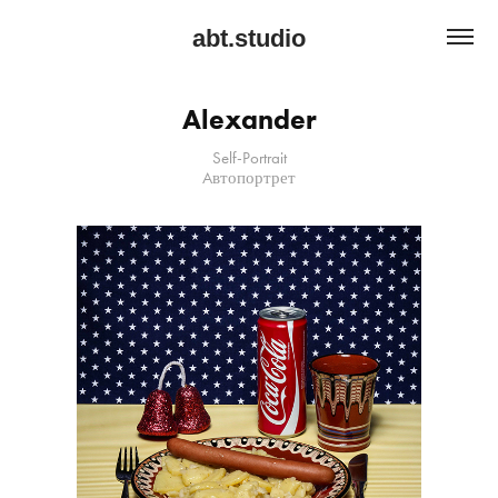
abt.studio
Alexander
Self-Portrait
Aвтопортрет