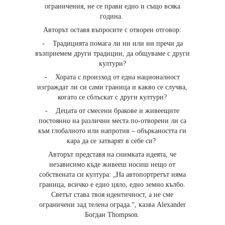
ограничения, не се прави едно и също всяка
година.
Авторът оставя въпросите с отворен отговор:
- Традицията помага ли ни или ни пречи да
възприемем други традиции, да общуваме с други
култури?
- Хората с произход от една националност
изграждат ли си сами граница и какво се случва,
когато се сблъскат с други култури?
- Децата от смесени бракове и живеещите
постоянно на различни места по-отворени ли са
към глобалното или напротив – объркаността ги
кара да се затварят в себе си?
Авторът представя на снимката идеята, че
независимо къде живееш носиш нещо от
собствената си култура: „На автопортретът няма
граница, всичко е едно цяло, едно земно кълбо.
Светът става твоя идентичност, а не сме
ограничени зад телена ограда.“, казва Alexander
Богдан Thompson.