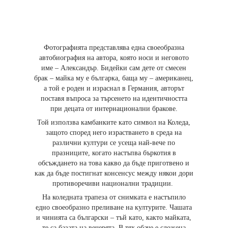
Фотографията представлява една своеобразна
автобиография на автора, която носи и неговото
име – Александър. Бидейки сам дете от смесен
брак – майка му е българка, баща му – американец,
а той е роден и израснал в Германия, авторът
поставя въпроса за търсенето на идентичността
при децата от интернационални бракове.
Той използва камбанките като символ на Коледа,
защото според него израстването в среда на
различни култури се усеща най-вече по
празниците, когато настъпва бъркотия в
обсъждането на това какво да бъде приготвено и
как да бъде постигнат консенсус между някои дори
противоречиви национални традиции.
На коледната трапеза от снимката е настъпило
едно своеобразно преливане на културите. Чашата
и чинията са български – тъй като, както майката,
те са базата на вечерята. В тях обаче е сложена