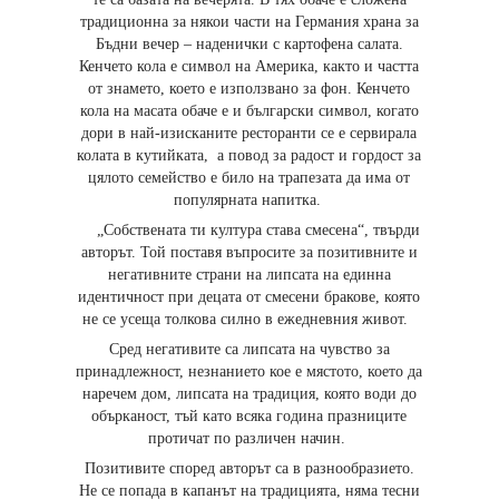
традиционна за някои части на Германия храна за
Бъдни вечер – наденички с картофена салата.
Кенчето кола е символ на Америка, както и частта
от знамето, което е използвано за фон. Кенчето
кола на масата обаче е и български символ, когато
дори в най-изисканите ресторанти се е сервирала
колата в кутийката, а повод за радост и гордост за
цялото семейство е било на трапезата да има от
популярната напитка.
„Собствената ти култура става смесена“, твърди
авторът. Той поставя въпросите за позитивните и
негативните страни на липсата на единна
идентичност при децата от смесени бракове, която
не се усеща толкова силно в ежедневния живот.
Сред негативите са липсата на чувство за
принадлежност, незнанието кое е мястото, което да
наречем дом, липсата на традиция, която води до
обърканост, тъй като всяка година празниците
протичат по различен начин.
Позитивите според авторът са в разнообразието.
Не се попада в капанът на традицията, няма тесни